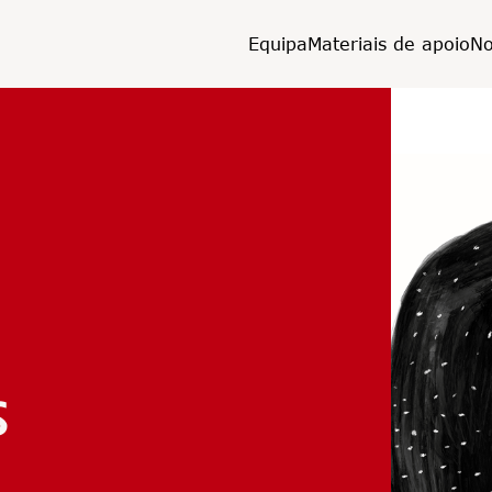
Equipa
Materiais de apoio
No
s