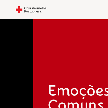
Emoçõe
Comuns