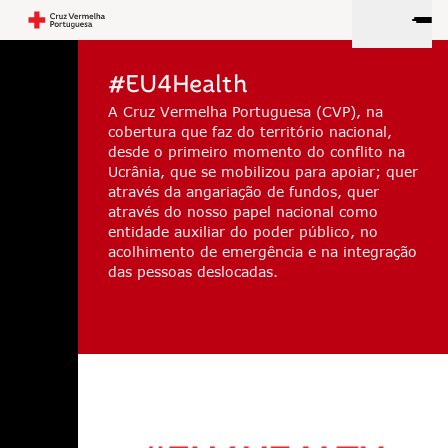
#EU4Health
A Cruz Vermelha Portuguesa (CVP), na
cobertura que faz do território nacional,
desde o primeiro momento do conflito na
Ucrânia, que se mobilizou para apoiar; quer
através da angariação de fundos, quer
através do nosso papel nacional como
entidade auxiliar do poder público, no
acolhimento de emergência e na integração
das pessoas deslocadas.