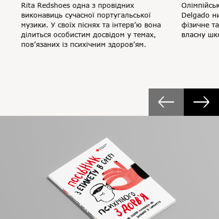
Rita Redshoes одна з провідних
Олімпійсь
виконавиць сучасної португальської
Delgado н
музики. У своїх піснях та інтерв’ю вона
фізичне та
ділиться особистим досвідом у темах,
власну шк
пов’язаних із психічним здоров’ям.