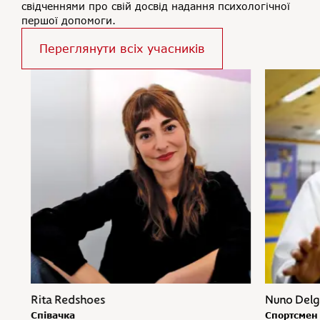
свідченнями про свій досвід надання психологічної
першої допомоги.
Переглянути всіх учасників
Rita Redshoes
Nuno Del
Співачка
Спортсмен