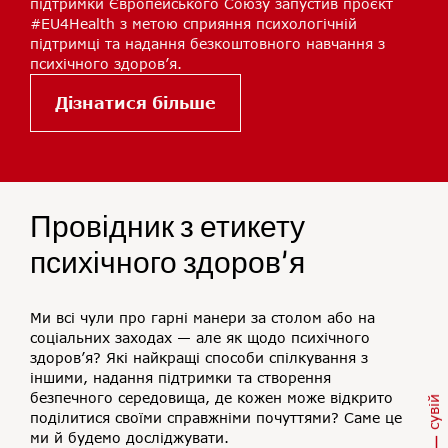
підтримки Європейського Союзу запустив проєкт
#EU4Health з метою сприяння психологічній
підтримці та надання безкоштовного навчання з
психічного здоров’я.
Дізнатися більше
Провідник з етикету
психічного здоров’я
Ми всі чули про гарні манери за столом або на
соціальних заходах — але як щодо психічного
здоров’я? Які найкращі способи спілкування з
іншими, надання підтримки та створення
безпечного середовища, де кожен може відкрито
сувій
поділитися своїми справжніми почуттями? Саме це
ми й будемо досліджувати.